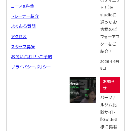
のダイエッ
コース&料金
ト！】E-
studioに
トレーナー紹介
通ったお
よくある質問
客様のビ
アクセス
フォーアフ
ターをご
スタッフ募集
紹介！
お問い合わせ・ご予約
2026年6月
プライバシーポリシー
8日
お知ら
せ
パーソナ
ルジム比
較サイト
『Guide』
様に掲載