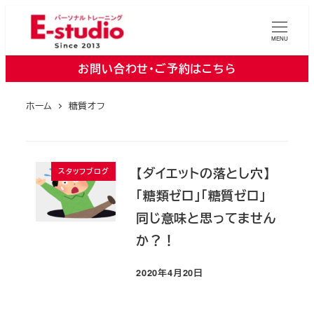
メ
イ
MENU
ン
お問い合わせ・ご予約はこちら
コ
ン
ホーム
糖質オフ
テ
ン
ツ
へ
【ダイエットの落とし穴】
スタッフブログ
移
「糖類ゼロ」「糖質ゼロ」
動
同じ意味と思ってません
か？！
2020年4月20日
投稿日