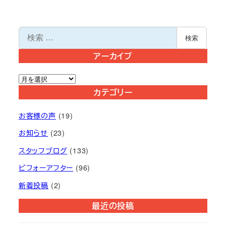
検
検索
索
アーカイブ
ア
ー
カテゴリー
カ
お客様の声
(19)
イ
ブ
お知らせ
(23)
スタッフブログ
(133)
ビフォーアフター
(96)
新着投稿
(2)
最近の投稿