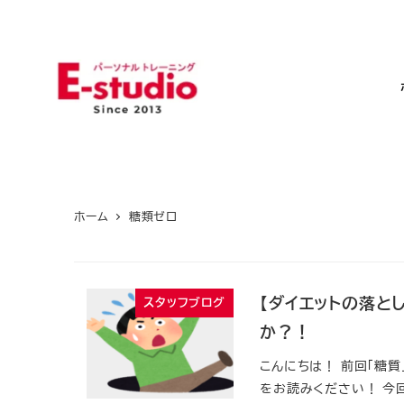
メ
イ
ン
コ
ン
テ
ン
ツ
ホーム
糖類ゼロ
へ
移
動
【ダイエットの落と
スタッフブログ
か？！
こんにちは！ 前回「糖
をお読みください！ 今回