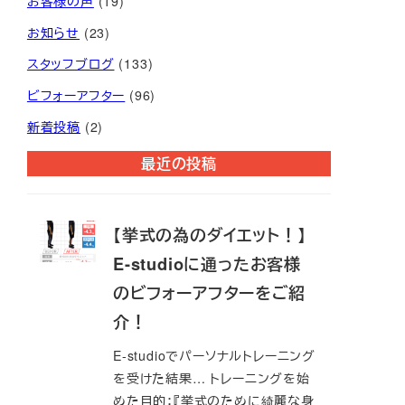
お客様の声
(19)
イ
ブ
お知らせ
(23)
スタッフブログ
(133)
ビフォーアフター
(96)
新着投稿
(2)
最近の投稿
【挙式の為のダイエット！】
E-studioに通ったお客様
のビフォーアフターをご紹
介！
E-studioでパーソナルトレーニング
を受けた結果… トレーニングを始
めた目的：『挙式のために綺麗な身