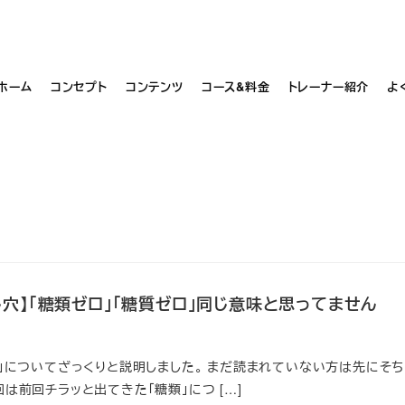
お問い合わせ・ご予約はこちら
ホーム
コンセプト
コンテンツ
コース&料金
トレーナー紹介
よ
し穴】「糖類ゼロ」「糖質ゼロ」同じ意味と思ってません
質」についてざっくりと説明しました。 まだ読まれていない方は先にそち
は前回チラッと出てきた「糖類」につ […]