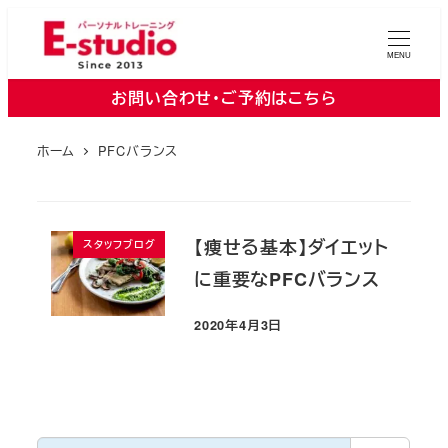
メ
イ
MENU
ン
お問い合わせ・ご予約はこちら
コ
ン
ホーム
PFCバランス
テ
ン
ツ
へ
【痩せる基本】ダイエット
スタッフブログ
移
に重要なPFCバランス
動
2020年4月3日
投稿日