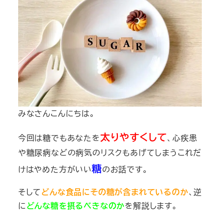
みなさんこんにちは。
太りやすくして
今回は糖でもあなたを
、
心疾患
や糖尿病などの病気のリスクもあげてしまう
これだ
糖
けはやめた方がいい
のお話です。
そして
どんな食品にその糖が含まれているのか
、逆
に
どんな糖を摂るべきなのか
を解説します。