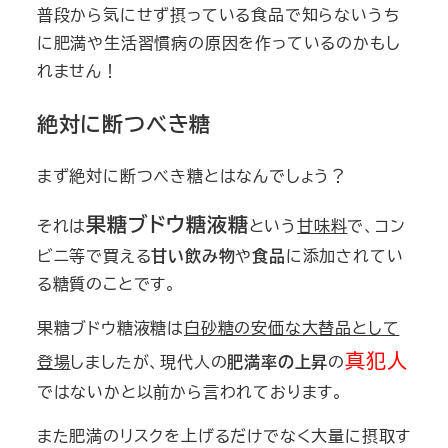
普段から気にせず摂っている食品で知らないうち
に
肥満や生活習慣病の原因を作っているのかもし
れません！
絶対に断つべき糖
まず絶対に断つべき糖とはなんでしょう？
果糖ブドウ糖液糖
それは
という
甘味料
で、コン
ビニ等で買える
甘い飲み物
や
食品
に添加されてい
る糖質のことです。
果糖ブドウ糖液糖は
白砂糖の安価な大替品として
真犯人
登場
しましたが、現代人の
肥満率の上昇
の
ではないかと以前から言われております。
また肥満のリスクを上げるだけでなく大量に摂取す