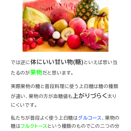
体にいい甘い物(糖)
では逆に
といえば思い当
果物
たるのが
だと思います。
実際果物の糖と普段料理に使う上白糖は
糖の種類
上がりづらく
が違い
、果物の方が血糖値も
太り
にくいです。
私たちが普段よく使う上白糖は
グルコース
、果物の
糖は
フルクトース
という種類のものでこの二つの分