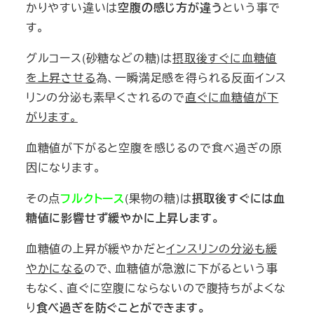
かりやすい違いは
空腹の感じ方が違う
という事で
す。
グルコース(砂糖などの糖)は
摂取後すぐに血糖値
を上昇させる
為、一瞬満足感を得られる反面インス
リンの分泌も素早くされるので
直ぐに血糖値が下
がります。
血糖値が下がると空腹を感じるので
食べ過ぎの原
因になります。
その点
フルクトース
(果物の糖)は
摂取後すぐには血
糖値に影響せず緩やかに上昇します。
血糖値の上昇が緩やかだと
インスリンの分泌も緩
やかになる
ので、血糖値が急激に下がるという事
もなく、直ぐに空腹にならないので腹持ちがよくな
り
食べ過ぎを防ぐことができます。