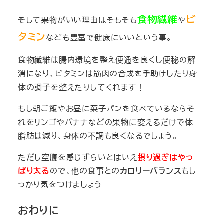
食物繊維
ビ
そして果物がいい理由はそもそも
や
タミン
なども豊富で健康にいいという事。
食物繊維は
腸内環境
を整え便通を良くし便秘の解
消になり、ビタミンは
筋肉の合成
を手助けしたり
身
体の調子
を整えたりしてくれます！
もし朝ご飯やお昼に菓子パンを食べているならそ
れをリンゴやバナナなどの果物に変えるだけで体
脂肪は減り、身体の不調も良くなるでしょう。
ただし空腹を感じずらいとはいえ
摂り過ぎはやっ
ぱり太る
ので、他の食事との
カロリーバランス
もし
っかり気をつけましょう
おわりに