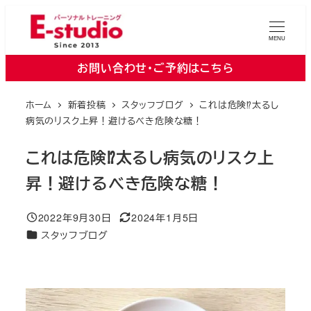
メ
イ
MENU
ン
お問い合わせ・ご予約はこちら
コ
ン
ホーム
新着投稿
スタッフブログ
これは危険⁉太るし
テ
病気のリスク上昇！避けるべき危険な糖！
ン
ツ
これは危険⁉太るし病気のリスク上
へ
昇！避けるべき危険な糖！
移
動
2022年9月30日
2024年1月5日
投稿日
更新日
カテゴリー
スタッフブログ