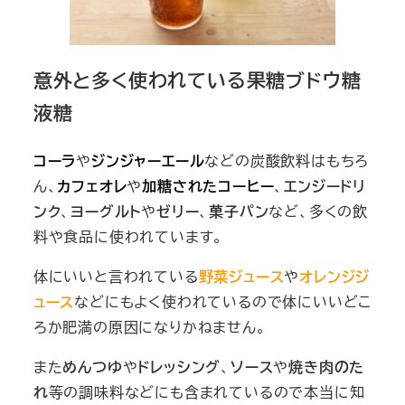
意外と多く使われている果糖ブドウ糖
液糖
コーラ
や
ジンジャーエール
などの炭酸飲料はもちろ
ん、
カフェオレ
や
加糖されたコーヒー
、
エンジードリ
ンク
、
ヨーグルト
や
ゼリー
、
菓子パン
など
、多くの飲
料や食品に使われています。
体にいいと言われている
野菜ジュース
や
オレンジジ
ュース
などにもよく使われているので体にいいどこ
ろか肥満の原因になりかねません。
また
めんつゆ
や
ドレッシング
、
ソース
や
焼き肉のた
れ
等の
調味料などにも含まれている
ので本当に知