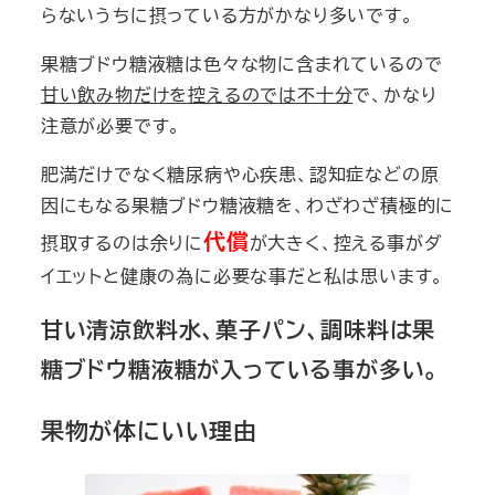
らないうちに摂っている方がかなり多いです。
果糖ブドウ糖液糖は色々な物に含まれているので
甘い飲み物だけを控えるのでは不十分
で、かなり
注意が必要です。
肥満だけでなく
糖尿病
や
心疾患
、
認知症
などの原
因にもなる果糖ブドウ糖液糖を、わざわざ積極的に
代償
摂取するのは余りに
が大きく、
控える事がダ
イエットと健康の為に必要な事
だと私は思います。
甘い清涼飲料水、菓子パン、調味料は果
糖ブドウ糖液糖が入っている事が多い。
果物が体にいい理由