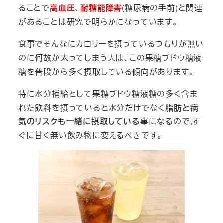
ることで
高血圧
、
耐糖能障害
(
糖尿病の手前
)
と関連
があることは研究で明らかになっています。
食事でそんなにカロリーを摂っているつもりが無い
のに何故か太ってしまう人は、この果糖ブドウ糖液
糖を
普段から多く摂取している傾向があります。
特に水分補給として果糖ブドウ糖液糖の多く含ま
れた飲料を摂っていると水分だけでなく
脂肪と病
気のリスクも一緒に摂取している
事になるので
,
す
ぐに甘く無い飲み物に変えるべきです。