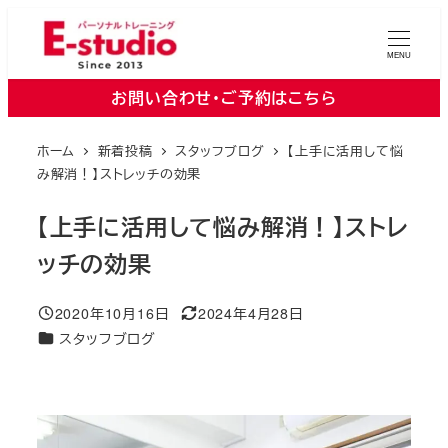
メ
イ
MENU
ン
お問い合わせ・ご予約はこちら
コ
ン
ホーム
新着投稿
スタッフブログ
【上手に活用して悩
テ
み解消！】ストレッチの効果
ン
ツ
【上手に活用して悩み解消！】ストレ
へ
ッチの効果
移
動
2020年10月16日
2024年4月28日
投稿日
更新日
カテゴリー
スタッフブログ