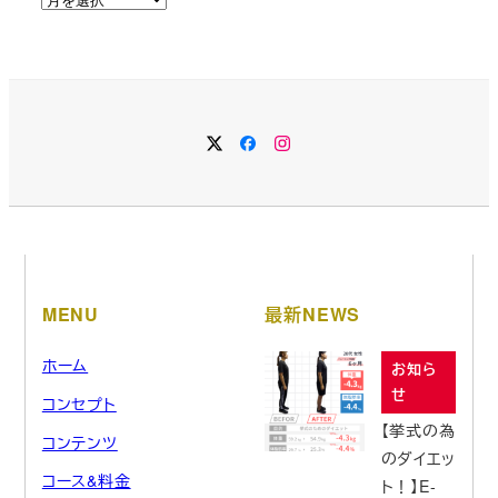
ー
カ
イ
ブ
MENU
最新NEWS
ホーム
お知ら
せ
コンセプト
【挙式の為
コンテンツ
のダイエッ
コース&料金
ト！】E-