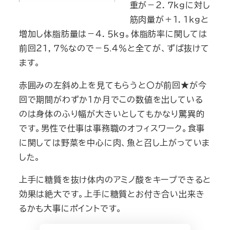
重が－２．７ｋｇに対し
筋肉量が＋１．１ｋｇと
増加し体脂肪量は－４．５ｋｇ。体脂肪率に関しては
前回２１，７％なので－５.４％と全てが、ずば抜けて
ます。
赤囲みの左斜め上を見てもらうと〇が前回★が今
回で期間がわずか１か月でこの数値を出している
のは身体のふり幅が大きいとしてもかなり驚異的
です。男性で仕事は事務職のオフィスワーク。食事
に関しては野菜を中心に肉、魚と召し上がっていま
した。
上手に糖質を抜け体内のアミノ酸をキープできると
効果は絶大です。上手に糖質とお付き合い出来き
るかも大事にポイントです。