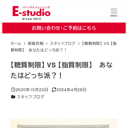
メ
イ
MENU
ン
お問い合わせ・ご予約はこちら
コ
ン
ホーム
新着投稿
スタッフブログ
【糖質制限】 VS 【脂
テ
質制限】 あなたはどっち派？！
ン
ツ
【糖質制限】 VS 【脂質制限】 あな
へ
たはどっち派？！
移
動
2020年10月23日
2024年4月28日
投稿日
更新日
カテゴリー
スタッフブログ