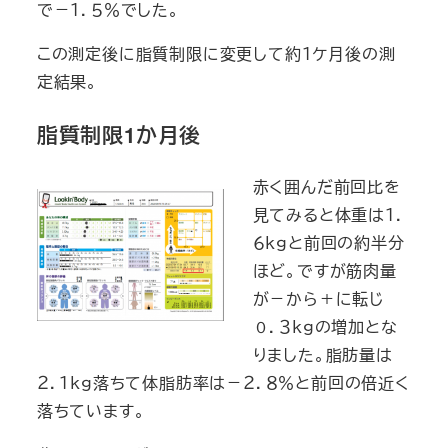
で－１．５％でした。
この測定後に脂質制限に変更して約１ケ月後の測
定結果。
脂質制限1か月後
赤く囲んだ前回比を
見てみると体重は１．
６ｋｇと前回の約半分
ほど。ですが筋肉量
が－から＋に転じ
０．３ｋｇの増加とな
りました。脂肪量は
２．１ｋｇ落ちて体脂肪率は－２．８％と前回の倍近く
落ちています。