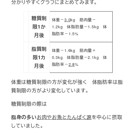
分かりやすくグラフにまとめてみます。
糖質制
体重－
3.0
kg 筋肉量－
限1か
1.2kg 体脂肪量－1.5kg 体
脂肪率－1.5%
月後
脂質制
体重－1.6kg 筋肉量＋
限1カ
0.3kg 体脂肪量－2.1kg 体
脂肪率－
2.8
%
月後
体重は糖質制限の方が変化が強く 体脂肪率は脂
質制限の方がより変化しています。
糖質制限の際は
脂身の多い
お肉やお魚とたんぱく源
を中心に摂取
していました。