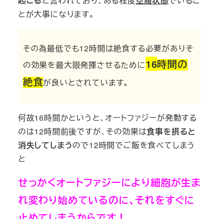
起こる
と言われており、ある程度
空腹状態
でいるこ
とが大事になります。
その為
最低でも12時間は絶食する必要があり
そ
16
時間の
の効果を最大限発揮させるために
絶食
が良いとされています。
何故16時間かというと、オートファジーが発動する
のは12時間前後ですが、その効果は
食事を摂ると
消失してしまう
ので12時間でご飯を食べてしまう
と
せっかくオートファジーにより細胞が生ま
れ変わり始めているのに、それをすぐに
止めてしまうからです！