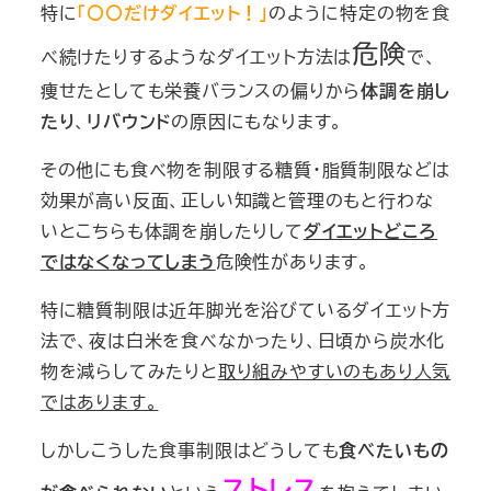
特に
「〇〇だけダイエット！」
のように特定の物を食
危険
べ続けたりするようなダイエット方法は
で、
痩せたとしても栄養バランスの偏りから
体調を崩し
たり
、
リバウンド
の原因にもなります。
その他にも食べ物を制限する糖質・脂質制限などは
効果が高い反面、正しい知識と管理のもと行わな
いとこちらも体調を崩したりして
ダイエットどころ
ではなくなってしまう
危険性があります。
特に糖質制限は近年脚光を浴びているダイエット方
法で、夜は白米を食べなかったり、日頃から炭水化
物を減らしてみたりと
取り組みやすいのもあり人気
ではあります。
しかしこうした食事制限はどうしても
食べたいもの
ストレス