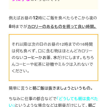
12
例えばお昼の
時にご飯を食べたらそこから夜の
8
時までが
カロリーのあるものを摂って良い時間。
それ以降は次の日のお昼の12時までの16時間
は何も食べず、口に含む物はほとんどカロリー
のない
コーヒー
か
お茶
、
水
だけにします。もちろ
んコーヒーや紅茶に
砂糖やミルクは入れないで
ください。
簡単に言うと
朝ご飯は抜きましょうというもの。
ちなみに仕事の都合などで
「どうしても朝は食べた
い」
というような場合などは朝昼だけにして、
朝ご