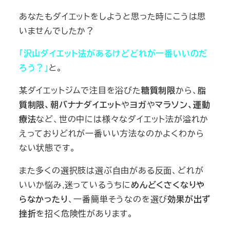
あなたもダイエットをしようと思った時にこうは思
いませんでしたか？
「沢山ダイエット法があるけどどれが一番いいのだ
ろう？」
と。
某ダイエットジムで注目を浴びた
糖質制限
から、
脂
質制限、朝バナナダイエット
や
ヨガ
や
マラソン、運動
療法
など、世の中には様々なダイエット法が溢れか
えっており
どれが一番いい方法なのかよくわから
ない状態
です。
また多くの選択肢は選ぶ自由がある反面、どれが
いいか悩み,迷っているうちに
めんどくさくなりや
らなかったり
、一番簡単そうなのを選び
効果が出ず
挫折
を招く危険性があります。