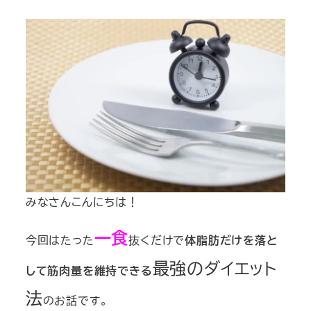
みなさんこんにちは！
一食
今回はたった
抜くだけで
体脂肪だけを落と
最強のダイエット
して筋肉量を維持できる
法
のお話です。