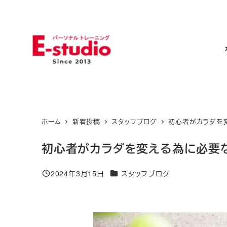
メ
イ
ン
コ
ン
テ
ン
ツ
ホーム
新着投稿
スタッフブログ
初心者がカラダを
へ
移
初心者がカラダを変える為に必要
動
カテゴリー
2024年3月15日
スタッフブログ
投稿日