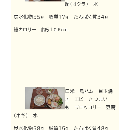
腐（オクラ） 水
炭水化物５５ｇ 脂質１７ｇ たんぱく質３４ｇ
総カロリー 約５１０Kcal.
白米 鳥ハム 目玉焼
き エビ さつまい
も ブロッコリー 豆腐
（ネギ） 水
炭水化物５８ｇ 脂質１５ｇ たんぱく質４８ｇ