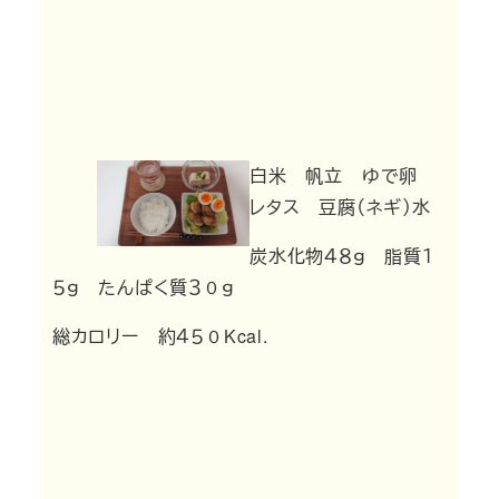
白米 帆立 ゆで卵
レタス 豆腐（ネギ）水
炭水化物４８ｇ 脂質１
５ｇ たんぱく質３０ｇ
総カロリー 約４５０Kcal.