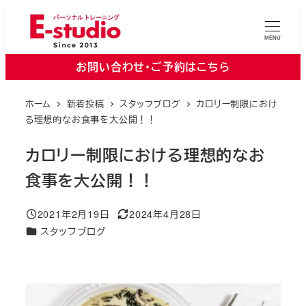
メ
イ
MENU
ン
お問い合わせ・ご予約はこちら
コ
ン
ホーム
新着投稿
スタッフブログ
カロリー制限におけ
テ
る理想的なお食事を大公開！！
ン
ツ
カロリー制限における理想的なお
へ
食事を大公開！！
移
動
2021年2月19日
2024年4月28日
投稿日
更新日
カテゴリー
スタッフブログ