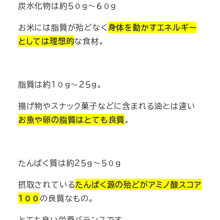
炭水化物は約５０ｇ～６０ｇ
お米には脂質が殆どなく
身体を動かすエネルギー
としては理想的
な食材。
脂質は約１０ｇ～２５ｇ。
揚げ物やスナック菓子などに含まれる油とは違い
お魚や卵の脂質はとても良質
。
たんぱく質は約２５ｇ～５０ｇ
摂取されている
たんぱく源の殆どがアミノ酸スコア
１００
の良質なもの。
とても良い栄養バランスです。