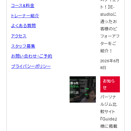
コース&料金
ト！】E-
studioに
トレーナー紹介
通ったお
よくある質問
客様のビ
アクセス
フォーアフ
ターをご
スタッフ募集
紹介！
お問い合わせ・ご予約
2026年6月
プライバシーポリシー
8日
お知ら
せ
パーソナ
ルジム比
較サイト
『Guide』
様に掲載