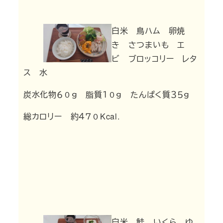
白米 鳥ハム 卵焼
き さつまいも エ
ビ ブロッコリー レタ
ス 水
炭水化物６０ｇ 脂質１０ｇ たんぱく質３５ｇ
総カロリー 約４７０Kcal.
白米 鮭 いくら ゆ