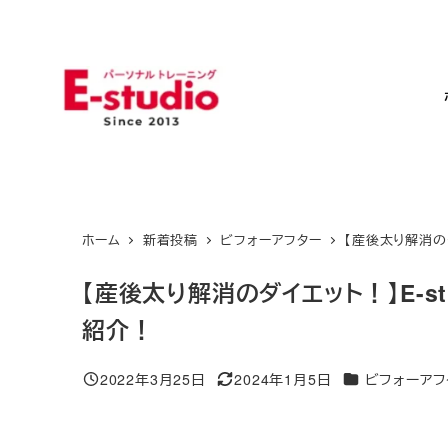
メ
イ
ン
コ
ン
テ
ン
ツ
ホーム
新着投稿
ビフォーアフター
【産後太り解消の
へ
移
【産後太り解消のダイエット！】E-s
動
紹介！
カテゴリー
2022年3月25日
2024年1月5日
ビフォーアフ
投稿日
更新日