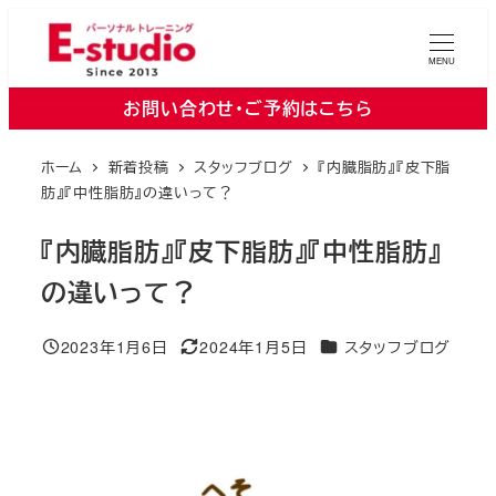
メ
イ
MENU
ン
お問い合わせ・ご予約はこちら
コ
ン
ホーム
新着投稿
スタッフブログ
『内臓脂肪』『皮下脂
テ
肪』『中性脂肪』の違いって？
ン
ツ
『内臓脂肪』『皮下脂肪』『中性脂肪』
へ
の違いって？
移
動
カテゴリー
2023年1月6日
2024年1月5日
スタッフブログ
投稿日
更新日