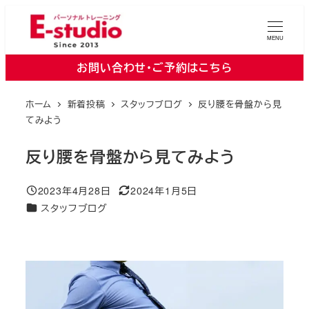
メ
イ
MENU
ン
お問い合わせ・ご予約はこちら
コ
ン
ホーム
新着投稿
スタッフブログ
反り腰を骨盤から見
テ
てみよう
ン
ツ
反り腰を骨盤から見てみよう
へ
移
2023年4月28日
2024年1月5日
投稿日
更新日
動
カテゴリー
スタッフブログ