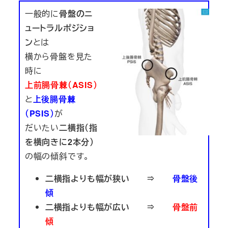
一般的に
骨盤のニ
ュートラルポジショ
ン
とは
横から骨盤を見た
時に
上前腸骨棘（ASIS）
と
上後腸骨棘
（PSIS）
が
だいたい
二横指（指
を横向きに2本分）
の幅の傾斜です。
二横指よりも幅が狭い ⇒
骨盤後
傾
二横指よりも幅が広い ⇒
骨盤前
傾