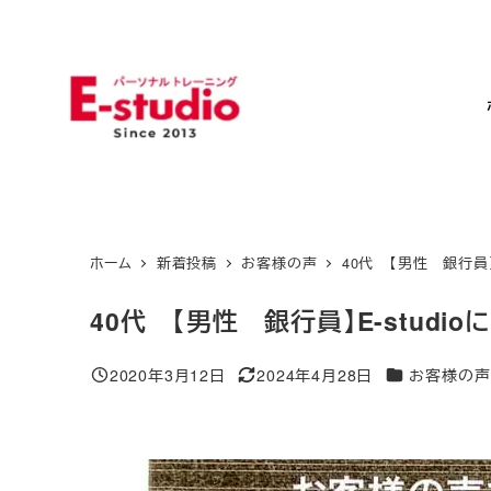
メ
イ
ン
コ
ン
テ
ン
ツ
ホーム
新着投稿
お客様の声
40代 【男性 銀行員
へ
移
40代 【男性 銀行員】E-stud
動
カテゴリー
2020年3月12日
2024年4月28日
お客様の声
投稿日
更新日