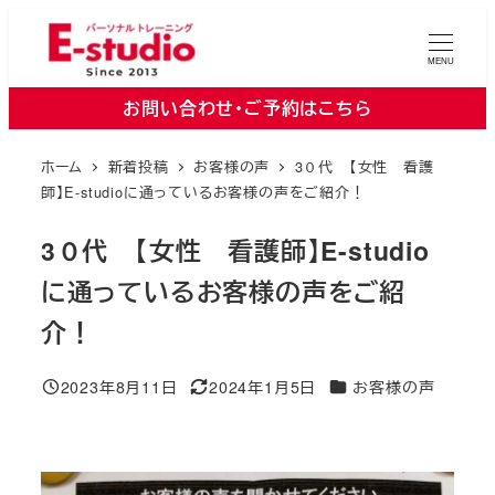
メ
イ
MENU
ン
お問い合わせ・ご予約はこちら
コ
ン
ホーム
新着投稿
お客様の声
3０代 【女性 看護
テ
師】E-studioに通っているお客様の声をご紹介！
ン
ツ
3０代 【女性 看護師】E-studio
へ
に通っているお客様の声をご紹
移
介！
動
カテゴリー
2023年8月11日
2024年1月5日
お客様の声
投稿日
更新日