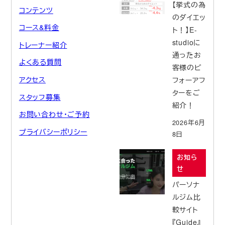
【挙式の為
コンテンツ
のダイエッ
コース&料金
ト！】E-
studioに
トレーナー紹介
通ったお
よくある質問
客様のビ
アクセス
フォーアフ
ターをご
スタッフ募集
紹介！
お問い合わせ・ご予約
2026年6月
プライバシーポリシー
8日
お知ら
せ
パーソナ
ルジム比
較サイト
『Guide』