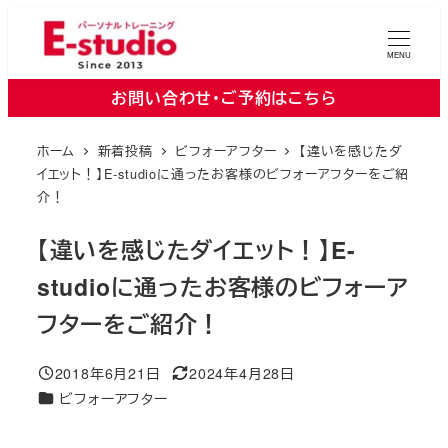
メ
イ
MENU
ン
お問い合わせ・ご予約はこちら
コ
ン
ホーム
新着投稿
ビフォーアフター
【違いを感じたダ
テ
イエット！】E-studioに通ったお客様のビフォーアフターをご紹
ン
介！
ツ
【違いを感じたダイエット！】E-
へ
移
studioに通ったお客様のビフォーア
動
フターをご紹介！
2018年6月21日
2024年4月28日
投稿日
更新日
カテゴリー
ビフォーアフター