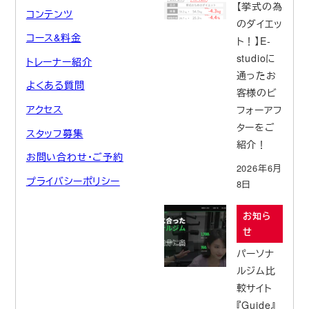
【挙式の為
コンテンツ
のダイエッ
コース&料金
ト！】E-
studioに
トレーナー紹介
通ったお
よくある質問
客様のビ
アクセス
フォーアフ
ターをご
スタッフ募集
紹介！
お問い合わせ・ご予約
2026年6月
プライバシーポリシー
8日
お知ら
せ
パーソナ
ルジム比
較サイト
『Guide』