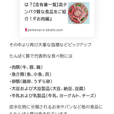
は？【含有量一覧】高タ
ンパク質な食品をご紹
介！!『お肉編』
personal-e-studio.com
その中より再び大事な指標などピックアップ
たんぱく質で代表的な食べ物には
・肉類（牛、豚、鶏）
・魚介類（魚、小魚、貝）
・卵類（鶏卵、うずら卵）
・大豆および大豆製品（大豆、納豆、豆腐）
・牛乳および乳製品（牛乳、ヨーグルト、チーズ）
炭水化物に分類されるお米やパンなど他の食品に
もたんぱく質は含まれています。