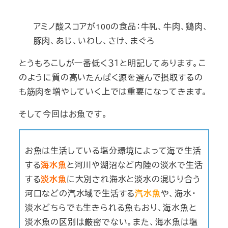
アミノ酸スコアが100の食品：牛乳、牛肉、鶏肉、
豚肉、あじ、いわし、さけ、まぐろ
とうもろこしが一番低く３１と明記してあります。こ
のように質の高いたんぱく源を選んで摂取するの
も筋肉を増やしていく上では重要になってきます。
そして今回はお魚です。
お魚は生活している塩分環境によって海で生活
する
海水魚
と河川や湖沼など内陸の淡水で生活
する
淡水魚
に大別され海水と淡水の混じり合う
河口などの汽水域で生活する
汽水魚
や、海水・
淡水どちらでも生きられる魚もおり、海水魚と
淡水魚の区別は厳密でない。また、海水魚は塩