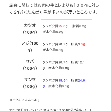
赤身に関してはお肉の牛ヒレよりも１００ｇに対し
て６ｇ近くたんぱく量が多いのが凄いところです。
カツオ
タンパク質
25.0ｇ
脂質6.2ｇ
（100ｇ）
炭水化物0.2ｇ
アジ（100
タンパク質20.7ｇ 脂質
3.5ｇ
ｇ）
炭水化物0.1ｇ
サバ
タンパク質20.7ｇ 脂質12.1
（100ｇ）
ｇ 炭水化物0.3ｇ
サンマ
タンパク質
18.5ｇ
脂質
24.6
（100ｇ）
ｇ
炭水化物0.1ｇ
＊ビタミン ミネラル↓
カツオ「セレンとビタミンB12の成分が多い。」