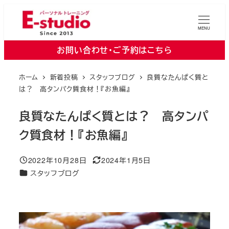
メ
イ
MENU
ン
お問い合わせ・ご予約はこちら
コ
ン
ホーム
新着投稿
スタッフブログ
良質なたんぱく質と
テ
は？ 高タンパク質食材！『お魚編』
ン
ツ
良質なたんぱく質とは？ 高タンパ
へ
ク質食材！『お魚編』
移
動
2022年10月28日
2024年1月5日
投稿日
更新日
カテゴリー
スタッフブログ